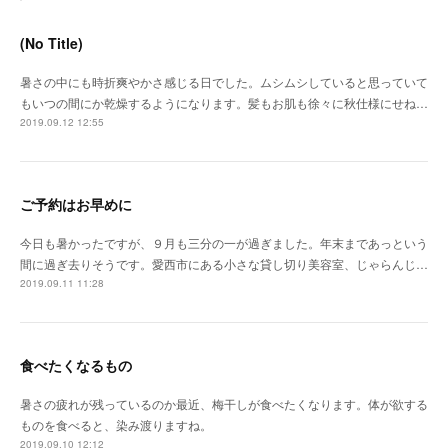
(No Title)
暑さの中にも時折爽やかさ感じる日でした。ムシムシしていると思っていて
もいつの間にか乾燥するようになります。髪もお肌も徐々に秋仕様にせね…
2019.09.12 12:55
ご予約はお早めに
今日も暑かったですが、９月も三分の一が過ぎました。年末まであっという
間に過ぎ去りそうです。愛西市にある小さな貸し切り美容室、じゃらんじ…
2019.09.11 11:28
食べたくなるもの
暑さの疲れが残っているのか最近、梅干しが食べたくなります。体が欲する
ものを食べると、染み渡りますね。
2019.09.10 12:12