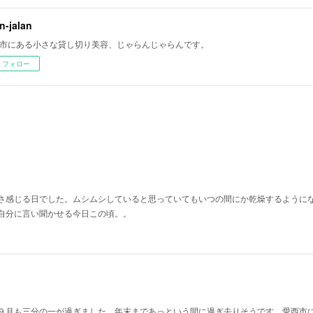
an-jalan
市にある小さな貸し切り美容、じゃらんじゃらんです。
フォロー
さ感じる日でした。ムシムシしていると思っていてもいつの間にか乾燥するように
自分に言い聞かせる今日この頃。。
９月も三分の一が過ぎました。年末まであっという間に過ぎ去りそうです。愛西市