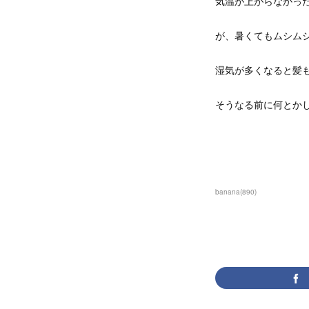
気温が上がらなかっ
が、暑くてもムシム
湿気が多くなると髪
そうなる前に何とかし
banana
(
890
)