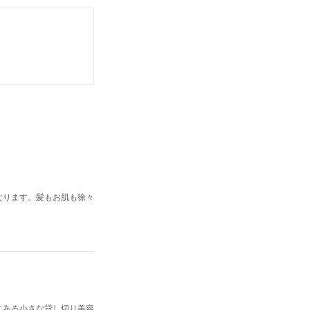
なります。髪もお肌も徐々
にある小さな貸し切り美容