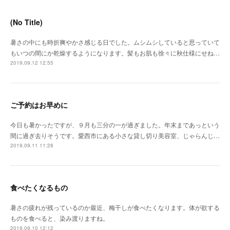
(No Title)
暑さの中にも時折爽やかさ感じる日でした。ムシムシしていると思っていて
もいつの間にか乾燥するようになります。髪もお肌も徐々に秋仕様にせね…
2019.09.12 12:55
ご予約はお早めに
今日も暑かったですが、９月も三分の一が過ぎました。年末まであっという
間に過ぎ去りそうです。愛西市にある小さな貸し切り美容室、じゃらんじ…
2019.09.11 11:28
食べたくなるもの
暑さの疲れが残っているのか最近、梅干しが食べたくなります。体が欲する
ものを食べると、染み渡りますね。
2019.09.10 12:12