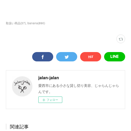
取扱い商品
(
37
)
banana
(
890
)
jalan-jalan
愛西市にある小さな貸し切り美容、じゃらんじゃら
んです。
フォロー
関連記事