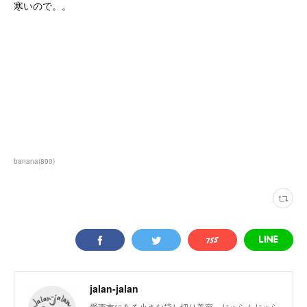
寒いので。。
banana
(
890
)
jalan-jalan
愛西市にある小さな貸し切り美容、じゃらんじゃら