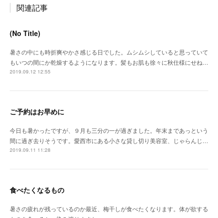
関連記事
(No Title)
暑さの中にも時折爽やかさ感じる日でした。ムシムシしていると思っていて
もいつの間にか乾燥するようになります。髪もお肌も徐々に秋仕様にせね…
2019.09.12 12:55
ご予約はお早めに
今日も暑かったですが、９月も三分の一が過ぎました。年末まであっという
間に過ぎ去りそうです。愛西市にある小さな貸し切り美容室、じゃらんじ…
2019.09.11 11:28
食べたくなるもの
暑さの疲れが残っているのか最近、梅干しが食べたくなります。体が欲する