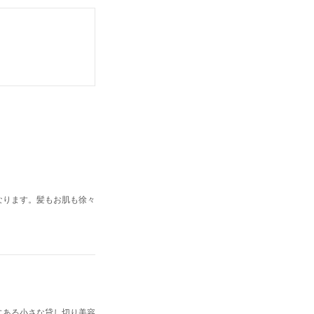
なります。髪もお肌も徐々
にある小さな貸し切り美容