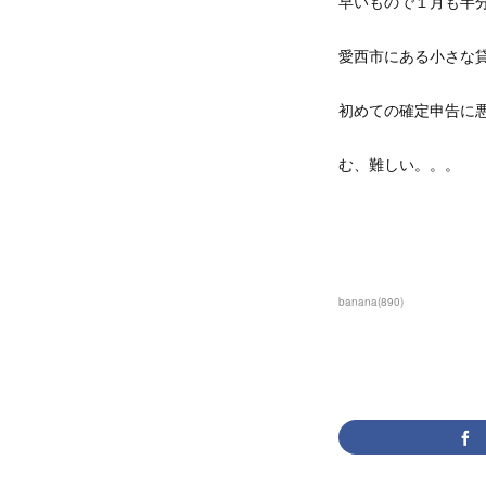
早いもので１月も半
愛西市にある小さな
初めての確定申告に
む、難しい。。。
banana
(
890
)