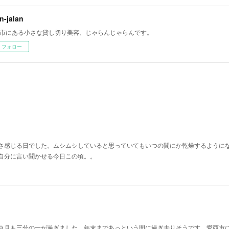
an-jalan
市にある小さな貸し切り美容、じゃらんじゃらんです。
フォロー
さ感じる日でした。ムシムシしていると思っていてもいつの間にか乾燥するように
自分に言い聞かせる今日この頃。。
９月も三分の一が過ぎました。年末まであっという間に過ぎ去りそうです。愛西市