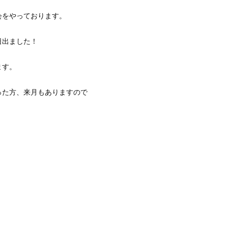
会をやっております。
日出ました！
ます。
った方、来月もありますので