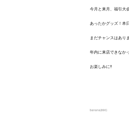
今月と来月、福引大
あったかグッズ！本
まだチャンスはあり
年内に来店できなか
お楽しみに‼
banana
(
890
)