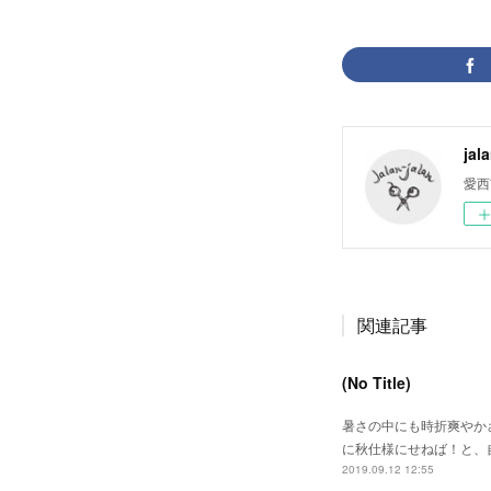
jal
愛西
関連記事
(No Title)
暑さの中にも時折爽やか
に秋仕様にせねば！と、
2019.09.12 12:55