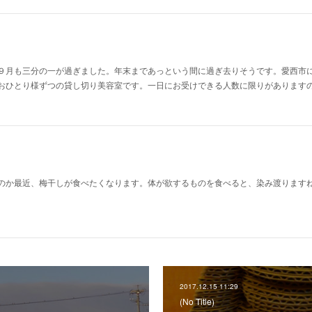
９月も三分の一が過ぎました。年末まであっという間に過ぎ去りそうです。愛西市
おひとり様ずつの貸し切り美容室です。一日にお受けできる人数に限りがあります
のか最近、梅干しが食べたくなります。体が欲するものを食べると、染み渡ります
2017.12.15 11:29
(No Title)