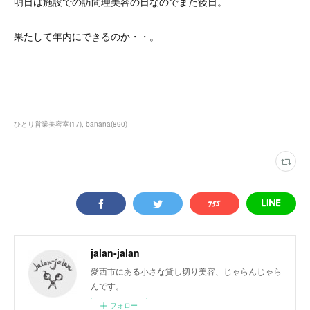
明日は施設での訪問理美容の日なのでまた後日。
果たして年内にできるのか・・。
ひとり営業美容室
(
17
)
banana
(
890
)
jalan-jalan
愛西市にある小さな貸し切り美容、じゃらんじゃら
んです。
フォロー