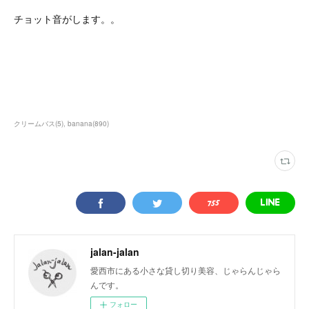
チョット音がします。。
クリームバス
(
5
)
banana
(
890
)
jalan-jalan
愛西市にある小さな貸し切り美容、じゃらんじゃら
んです。
フォロー