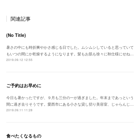
関連記事
(No Title)
暑さの中にも時折爽やかさ感じる日でした。ムシムシしていると思っていて
もいつの間にか乾燥するようになります。髪もお肌も徐々に秋仕様にせね…
2019.09.12 12:55
ご予約はお早めに
今日も暑かったですが、９月も三分の一が過ぎました。年末まであっという
間に過ぎ去りそうです。愛西市にある小さな貸し切り美容室、じゃらんじ…
2019.09.11 11:28
食べたくなるもの