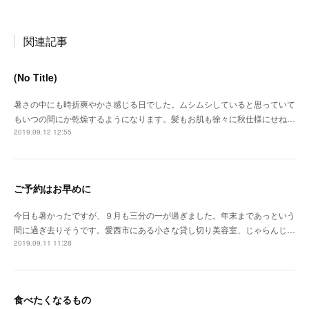
関連記事
(No Title)
暑さの中にも時折爽やかさ感じる日でした。ムシムシしていると思っていて
もいつの間にか乾燥するようになります。髪もお肌も徐々に秋仕様にせね…
2019.09.12 12:55
ご予約はお早めに
今日も暑かったですが、９月も三分の一が過ぎました。年末まであっという
間に過ぎ去りそうです。愛西市にある小さな貸し切り美容室、じゃらんじ…
2019.09.11 11:28
食べたくなるもの