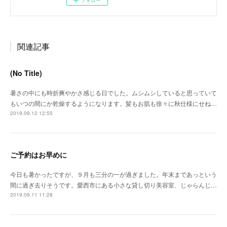
フォロー
関連記事
(No Title)
暑さの中にも時折爽やかさ感じる日でした。ムシムシしていると思っていて
もいつの間にか乾燥するようになります。髪もお肌も徐々に秋仕様にせね…
2019.09.12 12:55
ご予約はお早めに
今日も暑かったですが、９月も三分の一が過ぎました。年末まであっという
間に過ぎ去りそうです。愛西市にある小さな貸し切り美容室、じゃらんじ…
2019.09.11 11:28