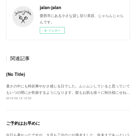
jalan-jalan
愛西市にある小さな貸し切り美容、じゃらんじゃら
んです。
フォロー
関連記事
(No Title)
暑さの中にも時折爽やかさ感じる日でした。ムシムシしていると思っていて
もいつの間にか乾燥するようになります。髪もお肌も徐々に秋仕様にせね…
2019.09.12 12:55
ご予約はお早めに
今日も暑かったですが、９月も三分の一が過ぎました。年末まであっという