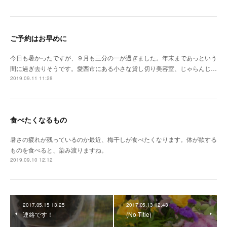
ご予約はお早めに
今日も暑かったですが、９月も三分の一が過ぎました。年末まであっという
間に過ぎ去りそうです。愛西市にある小さな貸し切り美容室、じゃらんじ…
2019.09.11 11:28
食べたくなるもの
暑さの疲れが残っているのか最近、梅干しが食べたくなります。体が欲する
ものを食べると、染み渡りますね。
2019.09.10 12:12
2017.05.15 13:25
2017.05.13 12:43
連絡です！
(No Title)