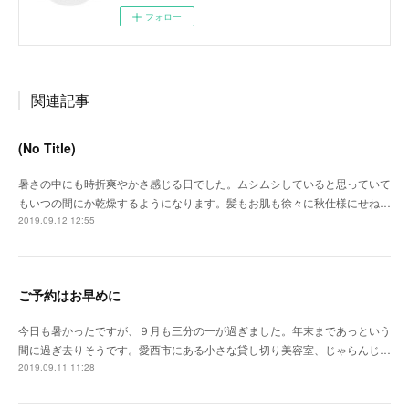
フォロー
関連記事
(No Title)
暑さの中にも時折爽やかさ感じる日でした。ムシムシしていると思っていて
もいつの間にか乾燥するようになります。髪もお肌も徐々に秋仕様にせね…
2019.09.12 12:55
ご予約はお早めに
今日も暑かったですが、９月も三分の一が過ぎました。年末まであっという
間に過ぎ去りそうです。愛西市にある小さな貸し切り美容室、じゃらんじ…
2019.09.11 11:28