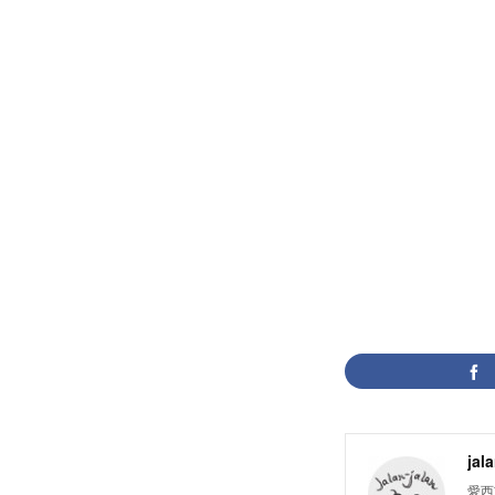
jal
愛西