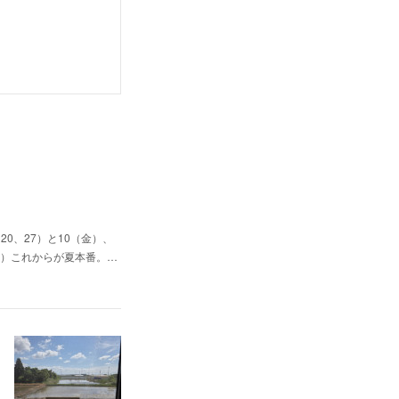
0、27）と10（金）、
（日）これからが夏本番。…