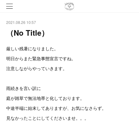
2021.08.26 10:57
（No Title）
厳しい残暑になりました。
明日からまた緊急事態宣言ですね。
注意しながらやっていきます。
雨続きを言い訳に
庭が雑草で無法地帯と化しております。
中途半端に始末してありますが、お気になさらず。
見なかったことにしてくださいませ。。。