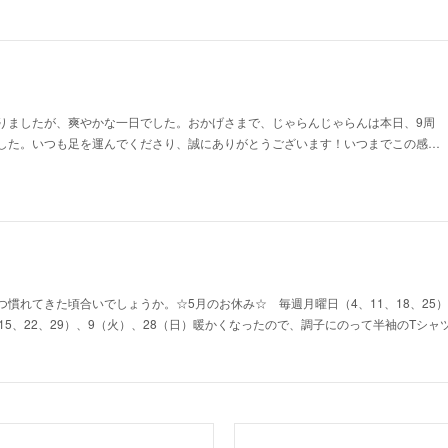
りましたが、爽やかな一日でした。おかげさまで、じゃらんじゃらんは本日、9周
した。いつも足を運んでくださり、誠にありがとうございます！いつまでこの感…
慣れてきた頃合いでしょうか。☆5月のお休み☆ 毎週月曜日（4、11、18、25）
15、22、29）、9（火）、28（日）暖かくなったので、調子にのって半袖のTシ