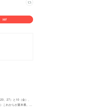
0、27）と10（金）、
（日）これからが夏本番。…