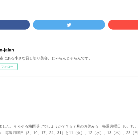
an-jalan
市にある小さな貸し切り美容、じゃらんじゃらんです。
フォロー
した。そろそろ梅雨明けでしょうか？？☆７月のお休み☆ 毎週月曜日（6、13、2
☆ 毎週月曜日（3、10、17、24、31）と11（火）、12（水）、13（木）、23