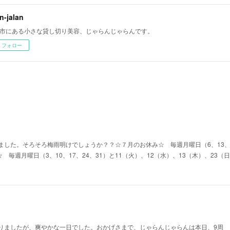
an-jalan
市にある小さな貸し切り美容、じゃらんじゃらんです。
フォロー
した。そろそろ梅雨明けでしょうか？？☆７月のお休み☆ 毎週月曜日（6、13、2
☆ 毎週月曜日（3、10、17、24、31）と11（火）、12（水）、13（木）、23
りましたが、爽やかな一日でした。おかげさまで、じゃらんじゃらんは本日、9周