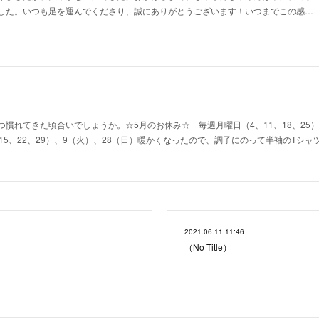
した。いつも足を運んでくださり、誠にありがとうございます！いつまでこの感…
慣れてきた頃合いでしょうか。☆5月のお休み☆ 毎週月曜日（4、11、18、25）
15、22、29）、9（火）、28（日）暖かくなったので、調子にのって半袖のTシ
2021.06.11 11:46
（No Title）