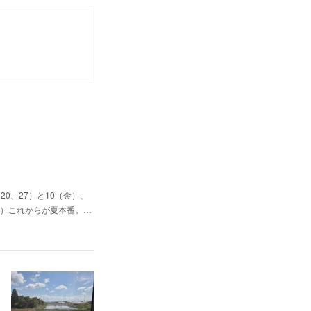
0、27）と10（金）、
（日）これからが夏本番。…