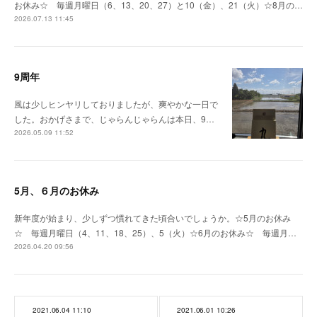
お休み☆ 毎週月曜日（6、13、20、27）と10（金）、21（火）☆8月の…
2026.07.13 11:45
9周年
風は少しヒンヤリしておりましたが、爽やかな一日で
した。おかげさまで、じゃらんじゃらんは本日、9…
2026.05.09 11:52
5月、６月のお休み
新年度が始まり、少しずつ慣れてきた頃合いでしょうか。☆5月のお休み
☆ 毎週月曜日（4、11、18、25）、5（火）☆6月のお休み☆ 毎週月…
2026.04.20 09:56
2021.06.04 11:10
2021.06.01 10:26