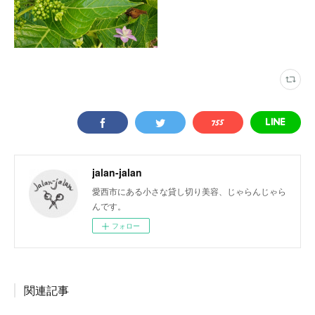
jalan-jalan
愛西市にある小さな貸し切り美容、じゃらんじゃら
んです。
フォロー
関連記事