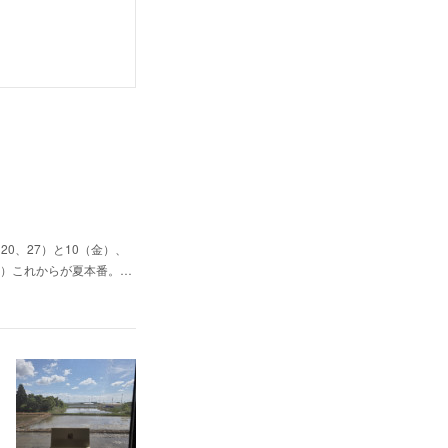
0、27）と10（金）、
（日）これからが夏本番。…