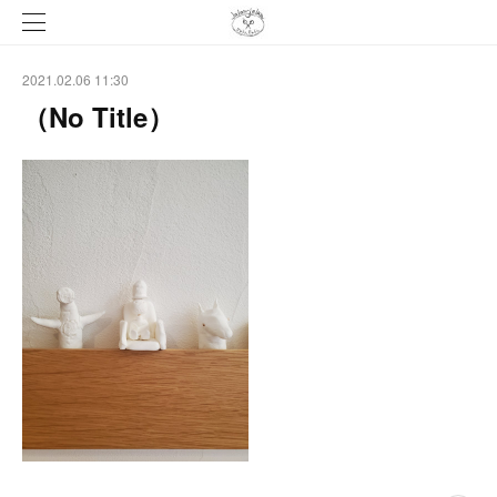
2021.02.06 11:30
（No Title）