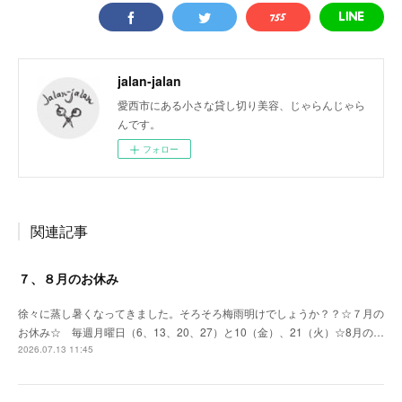
jalan-jalan
愛西市にある小さな貸し切り美容、じゃらんじゃら
んです。
フォロー
関連記事
７、８月のお休み
徐々に蒸し暑くなってきました。そろそろ梅雨明けでしょうか？？☆７月の
お休み☆ 毎週月曜日（6、13、20、27）と10（金）、21（火）☆8月の…
2026.07.13 11:45