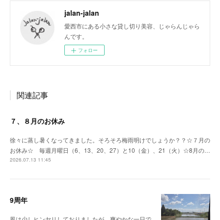
jalan-jalan
愛西市にある小さな貸し切り美容、じゃらんじゃら
んです。
フォロー
関連記事
７、８月のお休み
徐々に蒸し暑くなってきました。そろそろ梅雨明けでしょうか？？☆７月の
お休み☆ 毎週月曜日（6、13、20、27）と10（金）、21（火）☆8月の…
2026.07.13 11:45
9周年
風は少しヒンヤリしておりましたが、爽やかな一日で