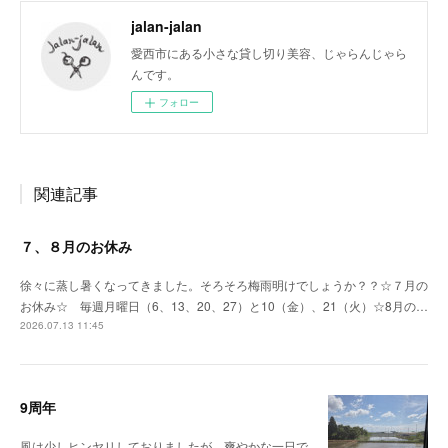
jalan-jalan
愛西市にある小さな貸し切り美容、じゃらんじゃら
んです。
フォロー
関連記事
７、８月のお休み
徐々に蒸し暑くなってきました。そろそろ梅雨明けでしょうか？？☆７月の
お休み☆ 毎週月曜日（6、13、20、27）と10（金）、21（火）☆8月の…
2026.07.13 11:45
9周年
風は少しヒンヤリしておりましたが、爽やかな一日で