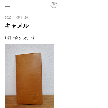
2020.11.05 11:20
キャメル
好評で良かったです。