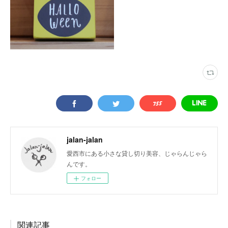
jalan-jalan
愛西市にある小さな貸し切り美容、じゃらんじゃら
んです。
フォロー
関連記事