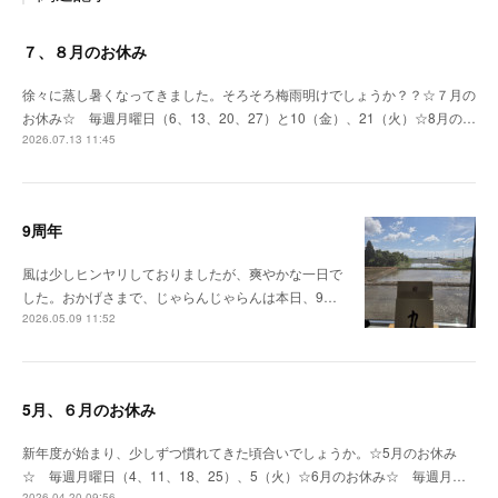
７、８月のお休み
徐々に蒸し暑くなってきました。そろそろ梅雨明けでしょうか？？☆７月の
お休み☆ 毎週月曜日（6、13、20、27）と10（金）、21（火）☆8月の…
2026.07.13 11:45
9周年
風は少しヒンヤリしておりましたが、爽やかな一日で
した。おかげさまで、じゃらんじゃらんは本日、9…
2026.05.09 11:52
5月、６月のお休み
新年度が始まり、少しずつ慣れてきた頃合いでしょうか。☆5月のお休み
☆ 毎週月曜日（4、11、18、25）、5（火）☆6月のお休み☆ 毎週月…
2026.04.20 09:56