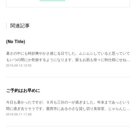
関連記事
(No Title)
暑さの中にも時折爽やかさ感じる日でした。ムシムシしていると思っていて
もいつの間にか乾燥するようになります。髪もお肌も徐々に秋仕様にせね…
2019.09.12 12:55
ご予約はお早めに
今日も暑かったですが、９月も三分の一が過ぎました。年末まであっという
間に過ぎ去りそうです。愛西市にある小さな貸し切り美容室、じゃらんじ…
2019.09.11 11:28