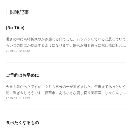
関連記事
(No Title)
暑さの中にも時折爽やかさ感じる日でした。ムシムシしていると思っていて
もいつの間にか乾燥するようになります。髪もお肌も徐々に秋仕様にせね…
2019.09.12 12:55
ご予約はお早めに
今日も暑かったですが、９月も三分の一が過ぎました。年末まであっという
間に過ぎ去りそうです。愛西市にある小さな貸し切り美容室、じゃらんじ…
2019.09.11 11:28
食べたくなるもの