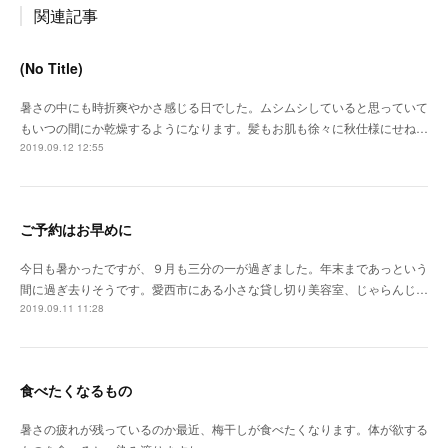
関連記事
(No Title)
暑さの中にも時折爽やかさ感じる日でした。ムシムシしていると思っていて
もいつの間にか乾燥するようになります。髪もお肌も徐々に秋仕様にせね…
2019.09.12 12:55
ご予約はお早めに
今日も暑かったですが、９月も三分の一が過ぎました。年末まであっという
間に過ぎ去りそうです。愛西市にある小さな貸し切り美容室、じゃらんじ…
2019.09.11 11:28
食べたくなるもの
暑さの疲れが残っているのか最近、梅干しが食べたくなります。体が欲する