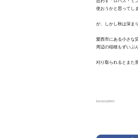
思わず「ロハス・ミ
使おうかと思ってし
が、しかし秋は深ま
愛西市にある小さな
周辺の稲穂もずいぶ
刈り取られるとまた
banana
(
890
)