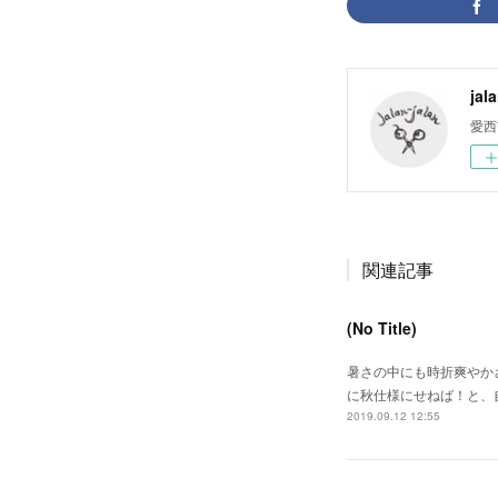
jal
愛西
関連記事
(No Title)
暑さの中にも時折爽やか
に秋仕様にせねば！と、
2019.09.12 12:55