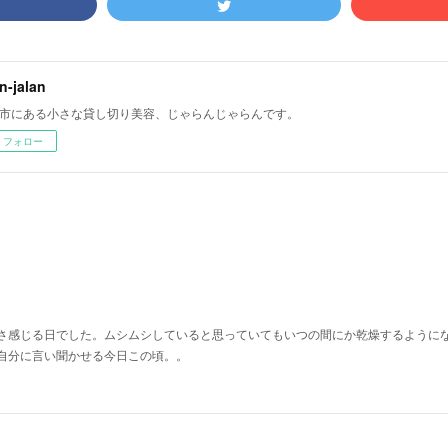
an-jalan
市にある小さな貸し切り美容、じゃらんじゃらんです。
フォロー
さ感じる日でした。ムシムシしていると思っていてもいつの間にか乾燥するように
自分に言い聞かせる今日この頃。。