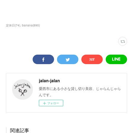
定休日
(
74
)
banana
(
890
)
jalan-jalan
愛西市にある小さな貸し切り美容、じゃらんじゃら
んです。
フォロー
関連記事