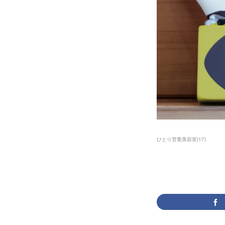
ひとり営業美容室
(
17
)